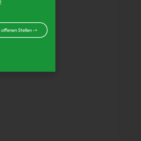
!
 offenen Stellen ->