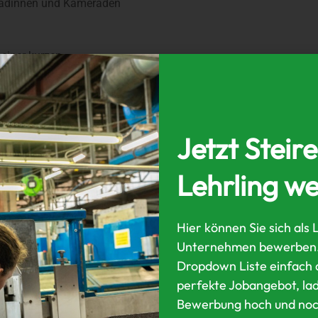
radinnen und Kameraden
 einer kurzen
ebsführung.
d jeweils einzeln von Herrn
k geführt. Begleitet wurden
Jetzt Steir
Lehrling w
rank ein und offen Fragen
Hier können Sie sich als 
Unternehmen bewerben. 
Dropdown Liste einfach d
perfekte Jobangebot, lad
Bewerbung hoch und noc