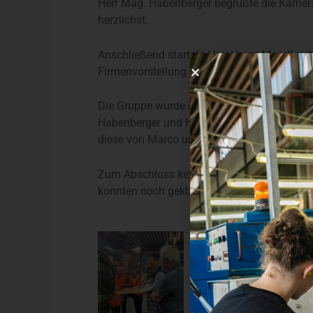
Herr Mag. Habenberger begrüßte die Kame
herzlichst.
Anschließend startete Herr Heinz Mandl mit
Firmenvorstellung und einer virtuellen Betri
Die Gruppe wurde in 2 Gruppen aufgeteilt un
Habenberger und Herrn Mandl durch das Wer
diese von Marco und Julia.
Zum Abschluss kehrten alle zu Speis und T
konnten noch geklärt werden.