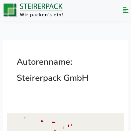
Zum
Me
Inhalt
springen
Autorenname:
Steirerpack GmbH
10
Jahre
Steirerpack