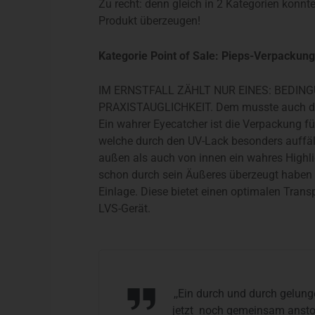
Zu recht: denn gleich in 2 Kategorien konnt
Produkt überzeugen!
Kategorie Point of Sale: Pieps-Verpackun
IM ERNSTFALL ZÄHLT NUR EINES: BEDIN
PRAXISTAUGLICHKEIT. Dem musste auch di
Ein wahrer Eyecatcher ist die Verpackung f
welche durch den UV-Lack besonders auffäll
außen als auch von innen ein wahres Highlig
schon durch sein Äußeres überzeugt haben b
Einlage. Diese bietet einen optimalen Trans
LVS-Gerät.
,,Ein durch und durch gelung
jetzt noch gemeinsam anstoß