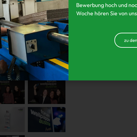
benen. Um bei diversen
Bewerbung hoch und noc
h und unverwechselbar
Woche hören Sie von uns
linge in Zusammenarbeit mit
ren Messestand. Die Regale im
tpräsentation. Stauraum bieten
uell integrierte Beleuchtung
zu den
e letzten Blicke auf sich.
.wellpappe.at/award/