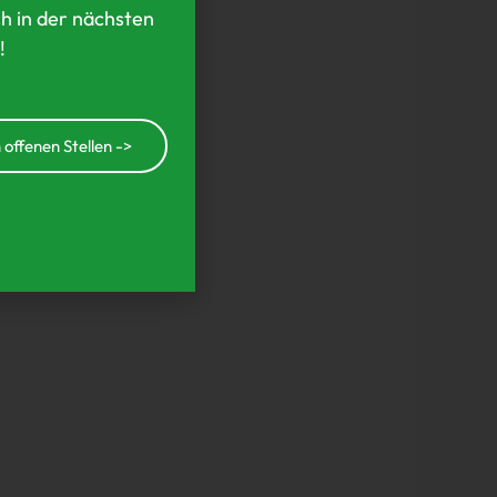
h in der nächsten
!
 offenen Stellen ->