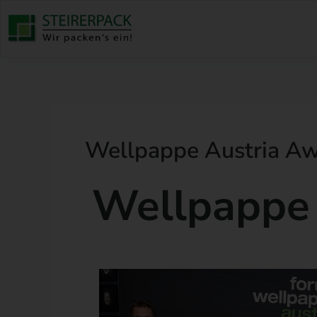
Zum
Inhalt
springen
Wellpappe Austria A
Wellpappe 