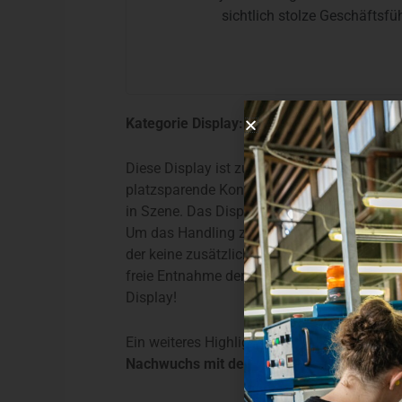
sichtlich stolze Geschäftsfü
Kategorie Display: Riviera – Hot or Cool
Diese Display ist zur Gänze aus Wellpappe he
platzsparende Konstruktion setzt die Prod
in Szene. Das Display ist hochwertig bedruck
Um das Handling zu vereinfachen, wurde ein
der keine zusätzliche Palette notwendig ist. 
freie Entnahme der Produkte von allen Seite
Display!
Ein weiteres Highlight für uns, war die Nom
Nachwuchs mit dem Mix and Match – der 