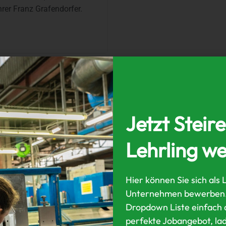
hrer Franz Grafendorfer.
rgestellt. Die stabile und
ukte des Unternehmens gekonnt
Jetzt Steir
t und bietet viel Werbefläche.
e Konstruktion gewählt, bei
Lehrling w
Ein weiteres Highlight ist die
n. Einfach hot & cool, dieses
Hier können Sie sich als 
inierung in der
Kategorie
Unternehmen bewerben. 
modulare Messestand:
Dropdown Liste einfach d
perfekte Jobangebot, lad