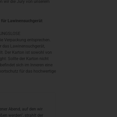
en wir die Jury von unserem
g für Lawinensuchgerät
GUNGSLOSE
e Verpackung entsprechen.
ür das Lawinensuchgerät,
t. Der Karton ist sowohl von
ht: Sollte der Karton nicht
efindet sich im Inneren eine
portschutz für das hochwertige
ener Abend, auf den wir
en werden", strahlt der