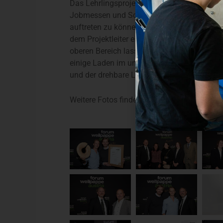
Das Lehrlingsprojekt überzeugt auf allen E
Jobmessen und Schulprojekten authentisc
auftreten zu können, entwickelten die Lehr
dem Projektleiter einen modular verwendba
oberen Bereich lassen viel Platz zur Produk
einige Laden im unteren Bereich. Die individ
und der drehbare Logowürfel ziehen selbst di
Weitere Fotos finden Sie unter:
https://www